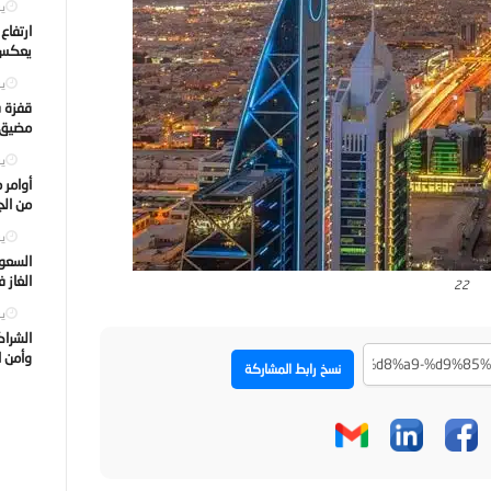
يول
ارتفاع
يعكس ت
يول
قفزة ف
مضيق ه
يول
أوامر 
من الجه
يول
السعود
الغاز 
22
يول
الشراك
وأمن ا
نسخ رابط المشاركة