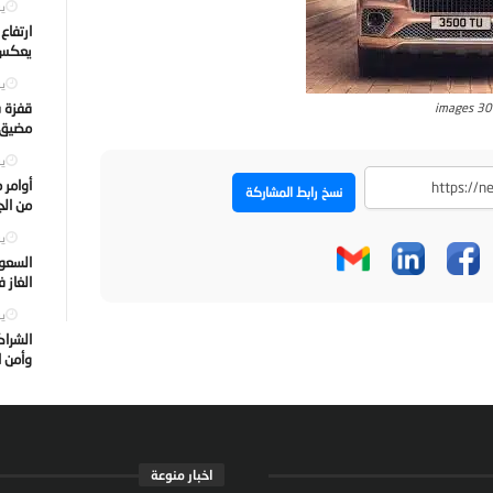
يول
ارتفاع
يعكس ت
يول
قفزة ف
images 30
مضيق ه
يول
أوامر 
نسخ رابط المشاركة
من الجه
يول
السعود
الغاز 
يول
الشراك
وأمن ا
اخبار منوعة