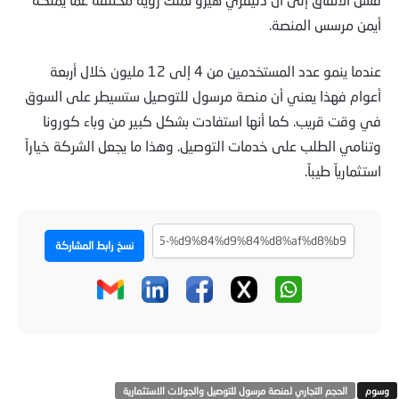
أيمن مرسس المنصة.
عندما ينمو عدد المستخدمين من 4 إلى 12 مليون خلال أربعة
أعوام فهذا يعني أن منصة مرسول للتوصيل ستسيطر على السوق
في وقت قريب. كما أنها استفادت بشكل كبير من وباء كورونا
وتنامي الطلب على خدمات التوصيل. وهذا ما يجعل الشركة خياراً
استثمارياً طيباً.
نسخ رابط المشاركة
الحجم التجاري لمنصة مرسول للتوصيل والجولات الاستثمارية