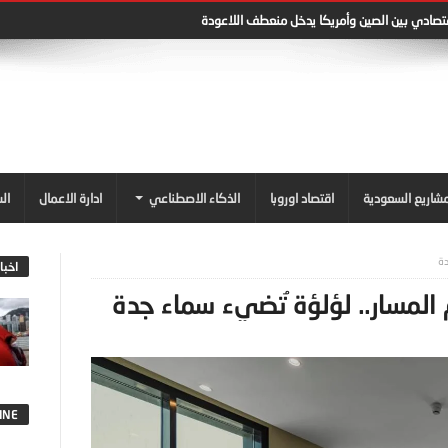
قتصادي بين الصين وأمريكا يدخل منعطف اللاعودة
شاريع السعودية
اقتصاد اوروبا
الذكاء الاصطناعي
ادارة الاعمال
ال
دة
اخبا
 المسار.. لؤلؤة ُتضيء سماء جدة
INE