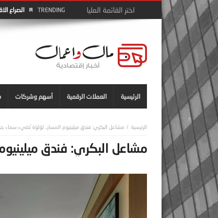
الصراع الا
TRENDING
الرئيسية
العملات الرقمية
أسهم وشركات
م
مشاعل البكري: فندق ميلينيوم المسار.. لؤلؤة ُتضيء سماء ج
مشاعل البكري: فندق ميلينيوم