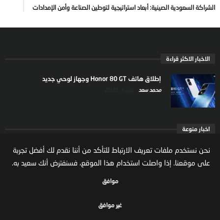
الشراكة السعودية الصينية: أبعاد استراتيجية لتوطين الصناعة وأمن الإمدادات
الاخبار الاكثر قراءة
إطلاق هاتف Honor 80 GT وجهاز لوحي جديد
محمد سعد
يناير 5, 2025
اخبار منوعة
ارتفاع ملكية المستثمرين الاجانب في السوق السعودية
نحن نستخدم ملفات تعريف الارتباط للتأكد من أننا نقدم لك أفضل تجربة
يعكس تنامي الثقة بالاقتصاد السعودي
على موقعنا. إذا واصلت استخدام هذا الموقع، فسنفترض أنك سعيد به.
مال واعمال
يوليو 22, 2026
موافق
غير موافق
جميع الحقوق محفوظة لموقع مال واعمال
سياسة الخصوصية
الشروط والاحكام