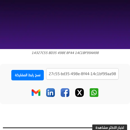
14327C55 BD35 498E 8F44 14C1BF99AA98
نسخ رابط المشاركة
اخبار الاكثر مشاهدة