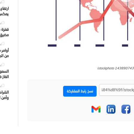
يول
ارتفاع
يعكس ت
يول
قفزة ف
مضيق ه
يول
أوامر 
من الجه
يول
istockphoto 14389074
السعود
الغاز 
يول
نسخ رابط المشاركة
الشراك
وأمن ا