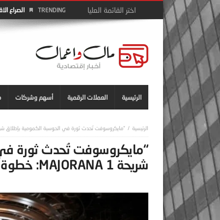
الصراع الا
TRENDING
الرئيسية
العملات الرقمية
أسهم وشركات
م
“مايكروسوفت تُحدث ثورة في الحوسبة الكمومية بإطلاق شريحة Majorana 1: خطوة نحو مستقبل غير
“مايكروسوفت تُحدث ثورة في 
شريحة MAJORANA 1: خطوة نحو مستقبل غير محدود