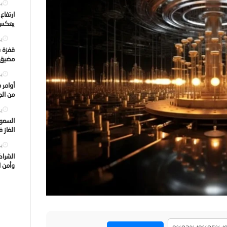
يول
ارتفاع
يعكس ت
يول
قفزة ف
مضيق ه
يول
أوامر 
من الجه
يول
السعود
الغاز 
يول
الشراك
وأمن ا