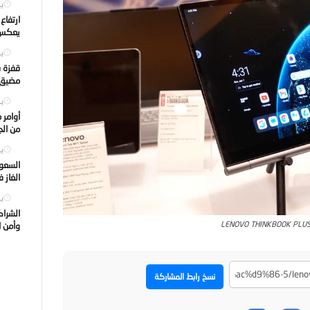
يول
ارتفاع
يعكس ت
يول
قفزة ف
مضيق ه
يول
أوامر 
من الجه
يول
السعود
الغاز 
يول
الشراك
LENOVO THINKBOOK PLUS
وأمن ا
نسخ رابط المشاركة