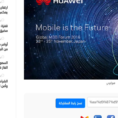
يول
ارتفاع
يعكس ت
يول
قفزة ف
مضيق ه
يول
أوامر 
من الجه
يول
السعود
الغاز 
يول
الشراك
هواوي
وأمن ا
نسخ رابط المشاركة