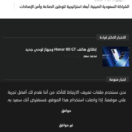
الشراكة السعودية الصينية: أبعاد استراتيجية لتوطين الصناعة وأمن الإمدادات
الاخبار الاكثر قراءة
إطلاق هاتف Honor 80 GT وجهاز لوحي جديد
محمد سعد
يناير 5, 2025
اخبار منوعة
ارتفاع ملكية المستثمرين الاجانب في السوق السعودية
نحن نستخدم ملفات تعريف الارتباط للتأكد من أننا نقدم لك أفضل تجربة
يعكس تنامي الثقة بالاقتصاد السعودي
على موقعنا. إذا واصلت استخدام هذا الموقع، فسنفترض أنك سعيد به.
مال واعمال
يوليو 22, 2026
موافق
غير موافق
جميع الحقوق محفوظة لموقع مال واعمال
سياسة الخصوصية
الشروط والاحكام