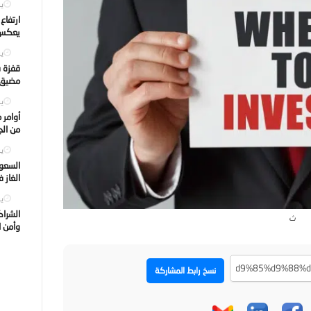
يول
ارتفاع
يعكس ت
يول
قفزة ف
مضيق ه
يول
أوامر 
من الجه
يول
السعود
الغاز 
يول
الشراك
ث
وأمن ا
نسخ رابط المشاركة