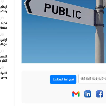
يول
ارتفاع
يعكس ت
يول
قفزة ف
مضيق ه
يول
أوامر 
من الجه
يول
السعود
الغاز 
يول
الشراك
وأمن ا
نسخ رابط المشاركة