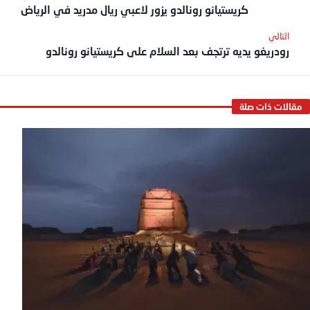
كريستيانو رونالدو يزور لاعبي ريال مدريد في الرياض
رودريغو يديه ترتجف بعد السلام على كريستيانو رونالدو