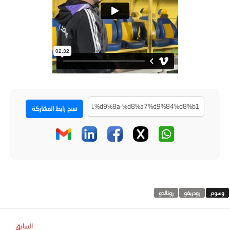
نسخ رابط المشاركة
رودريغو
رونالدو