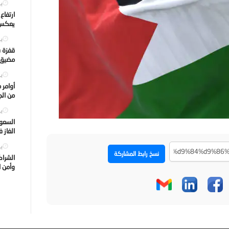
يول
ارتفاع
يعكس ت
يول
قفزة ف
مضيق ه
يول
أوامر 
من الجه
يول
السعود
الغاز 
يول
نسخ رابط المشاركة
الشراك
وأمن ا