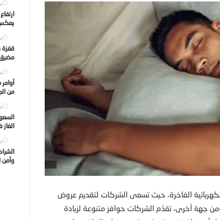
يول
ارتفاع
يعكس ت
يول
قفزة ف
مضيق ه
يول
أوامر 
من الجه
يول
السعود
الغاز 
يول
الشراك
وأمن ا
لكهربائية الفاخرة، حيث تسعى الشركات لتقديم عروض
ن جهة أخرى، تقدّم الشركات حوافز متنوعة لزيادة