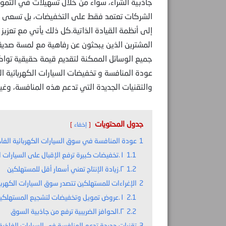
جاذبية الشراء، سواء من خلال تسهيلات في التموي
الشركات تعتمد فقط على التخفيضات، بل تسعى أيضً
إلى أنظمة القيادة الذاتية.كل ذلك يأتي مع تعزيز
المشترين الذين يبحثون عن رفاهية مع لمسة صديق
جميع الوسائل الممكنة لتقديم قيمة حقيقية توا
عودة المنافسة و تخفيضات السيارات الكهربائية ال
والتقنيات الجديدة التي تدعم هذه المنافسة، وغي
جدول المحتويات
إخفاء
1
عودة المنافسة في سوق السيارات الكهربائية الفاخ
1.1
١.تخفيضات كبيرة ترفع الإقبال على السيارات الكهربائية الفاخرة
1.2
٢.زيادة الإنتاج تعني أسعار أقل للمستهلكين
2
الإغراءات للمستهلكين تتصدر سوق السيارات الكهربا
2.1
١.عروض تمويل وتخفيضات لتشجيع المستهلكين
2.2
٢.الحوافز الضريبية ترفع من جاذبية السوق
3
تقنيات جديدة تدعم المنافسة في السيارات الفاخرة