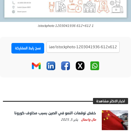
istockphoto 1203041936 612×612 1
نسخ رابط المشاركة
اخبار الاكثر مشاهدة
خفض توقعات النمو في الصين بسبب مخاوف كورونا
مال واعمال
يناير 5, 2025