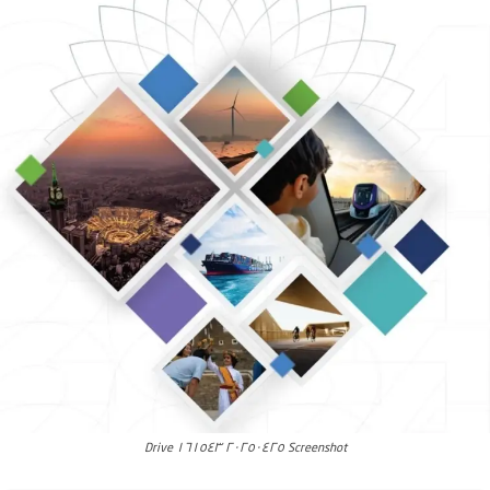
Screenshot ٢٠٢٥٠٤٢٥ ١٦١٥٤٣ Drive