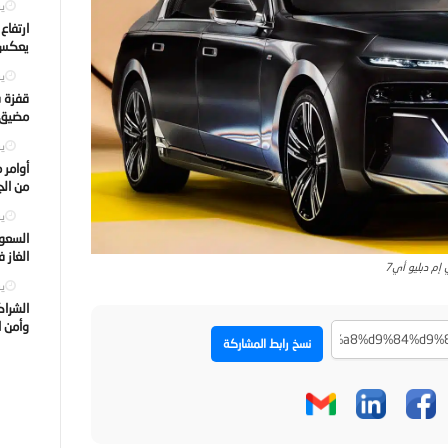
يول
ارتفاع
يعكس ت
يول
قفزة ف
مضيق ه
يول
أوامر 
من الجه
يول
السعود
الغاز 
 إم دبليو أي7
يول
الشراك
وأمن ا
نسخ رابط المشاركة