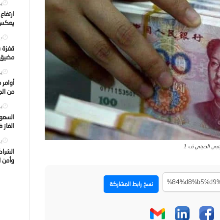
يول
ارتفاع
يعكس ت
يول
قفزة ف
مضيق ه
يول
أوامر 
من الجه
يول
السعود
الغاز 
يول
ينبي الصيني ف 1
الشراك
وأمن ا
نسخ رابط المشاركة