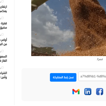
يول
ارتفاع
يعكس ت
يول
قفزة ف
مضيق ه
يول
أوامر 
من الجه
يول
السعود
قمح3
الغاز 
يول
الشراك
وأمن ا
نسخ رابط المشاركة