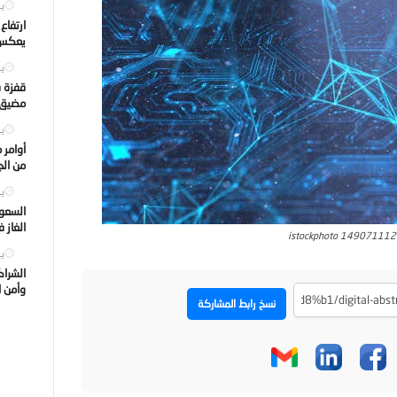
يول
ارتفاع
يعكس ت
يول
قفزة ف
مضيق ه
يول
أوامر 
من الجه
يول
السعود
الغاز 
istockphoto 14907111
يول
الشراك
وأمن ا
نسخ رابط المشاركة