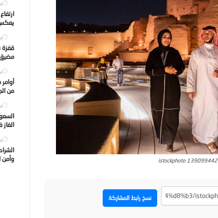
يول
ارتفاع
يعكس ت
يول
قفزة ف
مضيق ه
يول
أوامر 
من الجه
يول
السعود
الغاز 
يول
الشراك
وأمن ا
istockphoto 13909944
نسخ رابط المشاركة