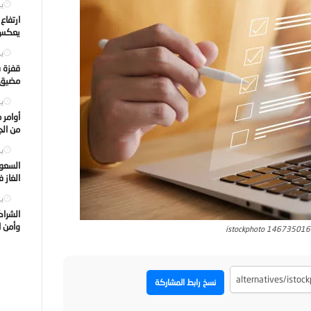
يول
ارتفاع
يعكس ت
يول
قفزة ف
مضيق ه
يول
أوامر 
من الجه
يول
السعود
الغاز 
يول
الشراك
وأمن ا
istockphoto 14673501
نسخ رابط المشاركة