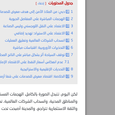
جدول المحتويات
إخفاء
1
1️⃣ دبي: من الملاذ الآمن إلى هدف معرض للصدمات
2
2️⃣ الهجمات المباشرة على المفاصل الحيوية
3
3️⃣ الاعتماد على النقل اللوجستي وليس الصناعة
4
4️⃣ الاعتماد على الاستيراد: تهديد إضافي
5
5️⃣ انسحاب الشركات العالمية وتعليق العمليات
6
6️⃣ التحذيرات الأوروبية: اقتباسات مباشرة
7
7️⃣ توقف السياحة أثر بشكل مباشر على الناتج المحلي:
7.1
عدم انعكاس أسعار النفط على الاقتصاد الإمار
8
8️⃣ التحديات الإقليمية والاستراتيجية
9
9️⃣ الخلاصة: اقتصاد معرض للصدمات على شفا أزمة
لكن اليوم، تتبدل الصورة بالكامل. الهجمات المس
والمناطق المدنية، وانسحاب الشركات العالمية، تكش
والثقة الاستثمارية تتراجع، والمدينة أصبحت تحت