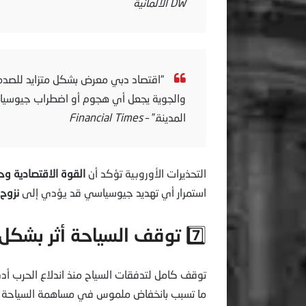
DW الألمانية
“اقتصاد دبي معرض بشكل متزايد للصدما
والجوية يجعل أي هجوم أو اضطراب جيوسياسي 
المدينة.” –
Financial Times
التحذيرات الأوروبية تؤكد أن
القوة الاقتصادية وح
استمرار أي تهديد جيوسياسي قد يؤدي إلى
نزوح 
7️⃣ توقف السياحة أثر بشكل مباشر على الناتج المحلي:
توقف كامل لتدفقات السياح منذ اندلاع الحرب أد
ما تسبب بانخفاض ملموس في مساهمة السياحة لل