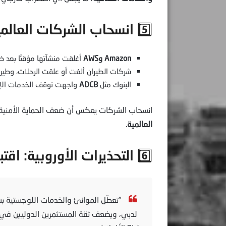
5️⃣ انسحاب الشركات العالمية وتعليق العمليات
Amazon وAWS
أغلقت منشآتها مؤقتًا بعد ضر
شركات الطيران ألغت أو علقت الرحلات، وطيران
البنوك مثل
ADCB
واجهت توقف الخدمات الإلك
انسحاب الشركات يعكس أن ضعف الحماية الأمني
العالمية
.
6️⃣ التحذيرات الأوروبية: اقتباسات مباشرة
“تعطّل الموانئ والخدمات اللوجستية ب
لدبي، ويضعف ثقة المستثمرين الدوليين في ق