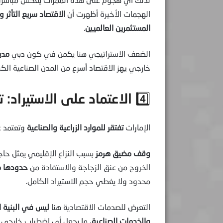
الهجمات الأخيرة أظهرت أن
الاقتصاد سريع التأثر
المستثمرين العالميين
.
الضعف الاستراتيجي هنا يكمن في كون دبي
مدي
خارجي يهز الاقتصاد أسرع من المدن الصناعية الكب
4️⃣ الاعتماد على الاستيراد: تهديد إضافي
الإمارات
تفتقر للموارد الزراعية والصناعية
وتعتمد غا
وقف مضيق هرمز
بسبب النزاع الإقليمي يمثل حاجز
الخروج من عنق الزجاجة والاستفادة من
حدودها مع
محدود ولا يغطي حجم الاستيراد الكامل.
التعرض للصدمات الاقتصادية هنا
ليس في البنية ا
والخدمات الصناعية
، ما يجعل أي اضطراب خارجي ي