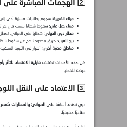
2️⃣ الهجمات المباشرة على المفاصل الحيوية
ميناء الفجيرة
: هجوم بطائرات مسيّرة أدى إل
ميناء جبل علي
: سقوط شظايا تسبب في حرائق
مطار دبي الدولي
: شظايا على المباني، تعطّل 
برج العرب
: حريق محدود ناجم عن سقوط شظايا
مناطق مدنية أخرى
: أضرار في الأبنية السكنية 
كل هذه الأحداث تكشف
قابلية الاقتصاد للتأثر ب
عرضة للخطر.
3️⃣ الاعتماد على النقل اللوجستي وليس الصناعة
دبي تعتمد أساسًا على
الموانئ والمطارات كممر ل
صناعيًا حقيقيًا.
لذلك أي هجوم على هذه الممرات يعكس مباشرة عل