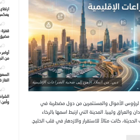
يول
ارتفاع
يعكس ت
يول
قفزة ف
مضيق ه
يول
أوامر 
من الجه
يول
السعود
الغاز 
دبي: من الملاذ الآمن إلى ضحية الصراعات الإقليمية
يول
الشراك
وأمن ا
من لرؤوس الأموال والمستثمرين من دول مضطربة في
والعراق وليبيا. المدينة التي ارتبط اسمها بالرخاء
لحديثة، كانت مثالاً للاستقرار والازدهار في قلب الخليج.