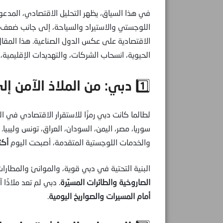
في هذا السياق، يظهر التحليل الاقتصادي، المدعوم
اللوجستي والاستيراد والسياحة، إلى جانب ضعف ا
الاقتصادية على عكس الدول الصناعية. هذا المقال
الحيوية، انسحاب الشركات، والتهديدات الإقليمية
1️⃣ دبي: من الملاذ الآمن إلى هدف معرض للصدمات
لطالما كانت دبي رمزًا للاستقرار الاقتصادي في ا
سوريا، مصر، اليمن، السودان، العراق، تونس وليبيا
والخدمات اللوجستية المتقدمة، أصبحت اليوم
أكث
البنية التحتية في دبي قوية، والموانئ والمطارا
الصاروخية والطائرات المسيّرة
. دبي لم تعد ملاذًا 
أمام المسيرات والصواريخ اليومية
.