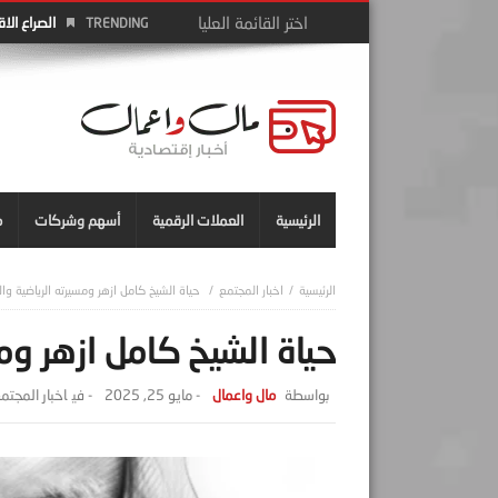
الصراع الا
TRENDING
الرئيسية
العملات الرقمية
أسهم وشركات
م
اخبار المجتمع
حياة الشيخ كامل ازهر ومسيرته الرياضية وال
حياة الشيخ كامل ازهر ومس
مال واعمال
-
مايو 25, 2025
- ‎في
اخبار المجتم