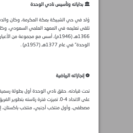
🏛️ بداياته وتأسيس نادي الوحدة
وُلد في حي الشبيكة بمكة المكرمة، وكان والده ا
تلقى تعليمه في المعهد العلمي السعودي، وكان
1366هـ (1946م)، أسس مع مجموعة من ا
الوحدة” في عام 1377هـ (1957م) .
⚽ إنجازاته الرياضية
على الاتحاد 4-0. تميزت فترة رئاسته ب
مصطفى، وأول منتخب أجنبي، منتخب باكستان، إل