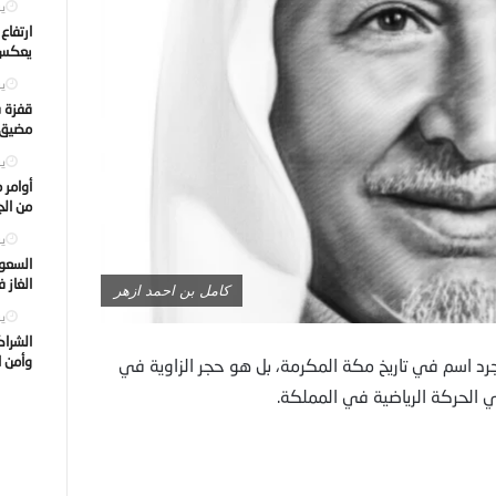
يول
ارتفاع
يعكس ت
يول
قفزة ف
مضيق ه
يول
أوامر 
من الجه
يول
السعود
الغاز 
كامل بن احمد ازهر
يول
الشراك
وأمن ا
 أحمد أزهر (1918–2006) ليس مجرد اسم في تاريخ مكة المكرمة، بل هو حجر الزاوية في
الحركة الرياضية في المملكة.