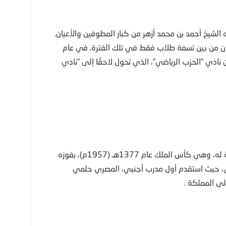
لشيخ أحمد بن محمد أزهر من كبار المطوفين والأعيان.
 من بين تسعة طلاب فقط في تلك الفترة. في عام
لأعيان نادي “الحزب الرياضي”، الذي تحول لاحقًا إلى “نادي
تحت قيادته، حقق نادي الوحدة أول بطولة رسمية له، وهي كأس الملك عام 1377هـ (1957م)، بفوزه
تطوير الفريق، حيث استقدم أول مدرب أجنبي، المصري حلمي
ى المملكة .