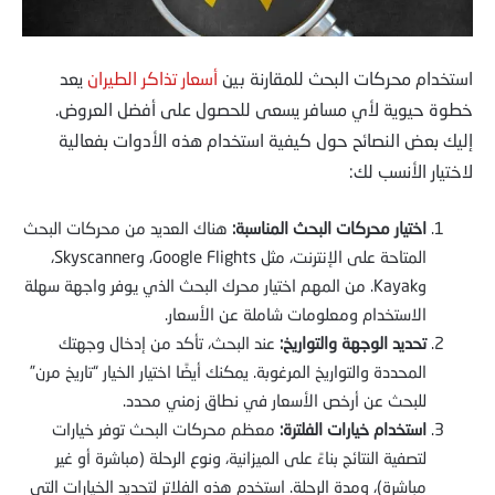
استخدام محركات البحث للمقارنة بين
أسعار تذاكر الطيران
يعد
خطوة حيوية لأي مسافر يسعى للحصول على أفضل العروض.
إليك بعض النصائح حول كيفية استخدام هذه الأدوات بفعالية
لاختيار الأنسب لك:
اختيار محركات البحث المناسبة:
هناك العديد من محركات البحث
المتاحة على الإنترنت، مثل Google Flights، وSkyscanner،
وKayak. من المهم اختيار محرك البحث الذي يوفر واجهة سهلة
الاستخدام ومعلومات شاملة عن الأسعار.
تحديد الوجهة والتواريخ:
عند البحث، تأكد من إدخال وجهتك
المحددة والتواريخ المرغوبة. يمكنك أيضًا اختيار الخيار “تاريخ مرن”
للبحث عن أرخص الأسعار في نطاق زمني محدد.
استخدام خيارات الفلترة:
معظم محركات البحث توفر خيارات
لتصفية النتائج بناءً على الميزانية، ونوع الرحلة (مباشرة أو غير
مباشرة)، ومدة الرحلة. استخدم هذه الفلاتر لتحديد الخيارات التي