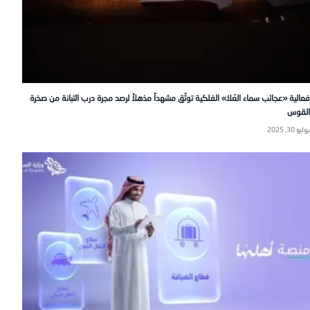
فعالية «عجائب سماء العُلا» الفلكية توثّق مشهداً مذهلاً لرصد مجرة درب التبانة من صخرة
القوس
يوليو 30, 2025