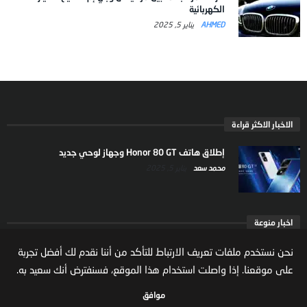
الكهربائية
AHMED
يناير 5, 2025
الاخبار الاكثر قراءة
إطلاق هاتف Honor 80 GT وجهاز لوحي جديد
محمد سعد
يناير 5, 2025
اخبار منوعة
ارتفاع ملكية المستثمرين الاجانب في السوق السعودية
نحن نستخدم ملفات تعريف الارتباط للتأكد من أننا نقدم لك أفضل تجربة
يعكس تنامي الثقة بالاقتصاد السعودي
على موقعنا. إذا واصلت استخدام هذا الموقع، فسنفترض أنك سعيد به.
مال واعمال
يوليو 22, 2026
موافق