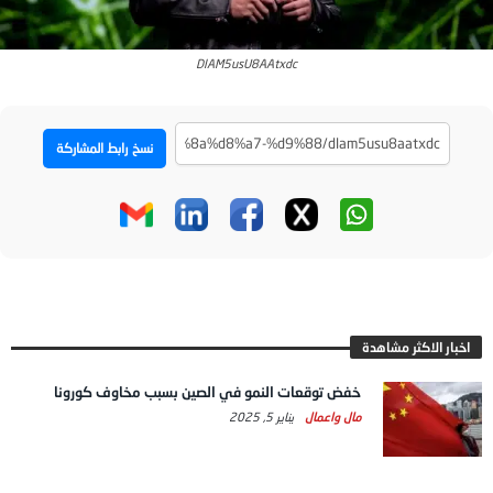
DlAM5usU8AAtxdc
نسخ رابط المشاركة
اخبار الاكثر مشاهدة
خفض توقعات النمو في الصين بسبب مخاوف كورونا
مال واعمال
يناير 5, 2025