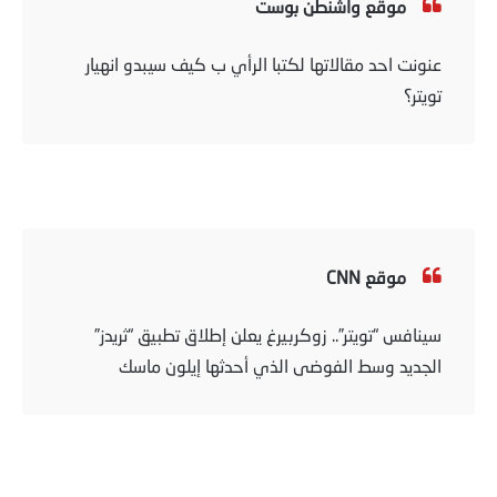
موقع واشنطن بوست
عنونت احد مقالاتها لكتبا الرأي ب كيف سيبدو انهيار
تويتر؟
موقع CNN
سينافس “تويتر”.. زوكربيرغ يعلن إطلاق تطبيق “ثريدز”
الجديد وسط الفوضى الذي أحدثها إيلون ماسك