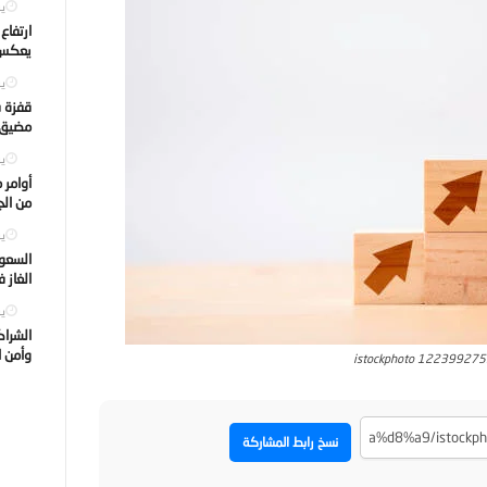
يول
ارتفاع
يعكس ت
يول
قفزة ف
مضيق ه
يول
أوامر 
من الجه
يول
السعود
الغاز 
يول
الشراك
وأمن ا
istockphoto 12239927
نسخ رابط المشاركة