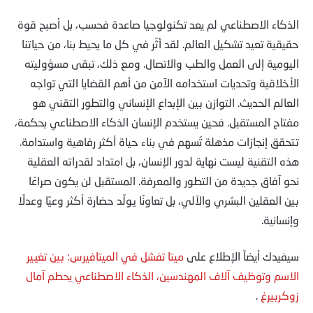
الذكاء الاصطناعي لم يعد تكنولوجيا صاعدة فحسب، بل أصبح قوة
حقيقية تعيد تشكيل العالم. لقد أثّر في كل ما يحيط بنا، من حياتنا
اليومية إلى العمل والطب والاتصال. ومع ذلك، تبقى مسؤوليته
الأخلاقية وتحديات استخدامه الآمن من أهم القضايا التي تواجه
العالم الحديث. التوازن بين الإبداع الإنساني والتطور التقني هو
مفتاح المستقبل. فحين يستخدم الإنسان الذكاء الاصطناعي بحكمة،
تتحقق إنجازات مذهلة تُسهم في بناء حياة أكثر رفاهية واستدامة.
هذه التقنية ليست نهاية لدور الإنسان، بل امتداد لقدراته العقلية
نحو آفاق جديدة من التطور والمعرفة. المستقبل لن يكون صراعًا
بين العقلين البشري والآلي، بل تعاونًا يولّد حضارة أكثر وعيًا وعدلًا
وإنسانية.
سيفيدك أيضاً الإطلاع على
ميتا تفشل في الميتافيرس: بين تغيير
الاسم وتوظيف آلاف المهندسين، الذكاء الاصطناعي يحطم آمال
زوكربيرغ
.