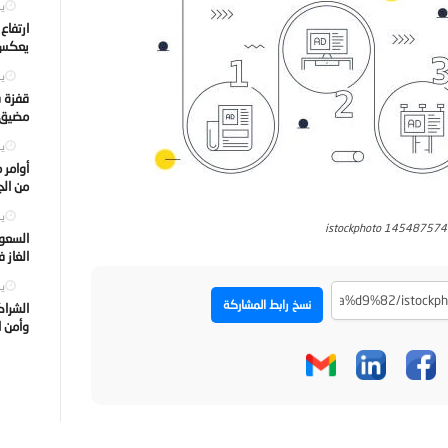
يول
ارتفاع
يعكس ت
يول
قفزة ف
مضيق ه
يول
أوامر 
من الجه
يول
istockphoto 14548757
السعود
الغاز 
يول
نسخ رابط المشاركة
الشراك
وأمن ا