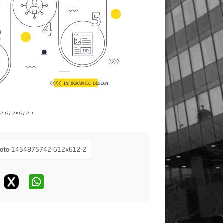
42 612×612 1