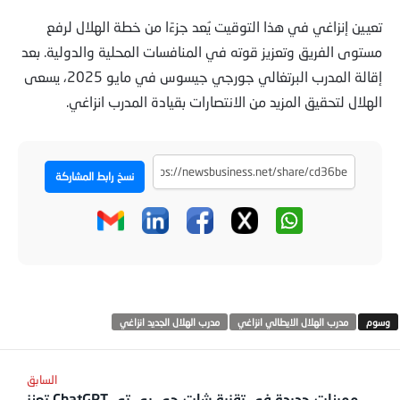
تعيين إنزاغي في هذا التوقيت يُعد جزءًا من خطة الهلال لرفع
مستوى الفريق وتعزيز قوته في المنافسات المحلية والدولية. بعد
إقالة المدرب البرتغالي جورجي جيسوس في مايو 2025، يسعى
الهلال لتحقيق المزيد من الانتصارات بقيادة المدرب انزاغي.
نسخ رابط المشاركة
مدرب الهلال الايطالي انزاغي
مدرب الهلال الجديد انزاغي
مميزات جديدة في تقنية شات جي بي تي ChatGPT تعزز