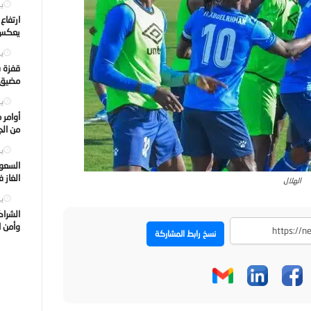
يول
ارتفاع
يعكس ت
يول
قفزة ف
مضيق ه
يول
أوامر 
من الجه
يول
السعود
الغاز 
الهلال
يول
الشراك
وأمن ا
نسخ رابط المشاركة