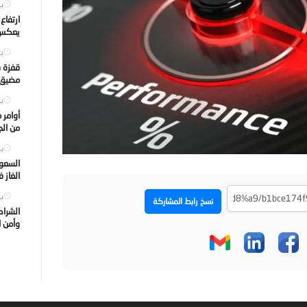
يول
ارتفاع
يعكس ت
يول
قفزة ف
مضيق ه
يول
أوامر 
من الجه
يول
السعود
الغاز 
يول
نسخ رابط المشاركة
الشراك
وأمن ا