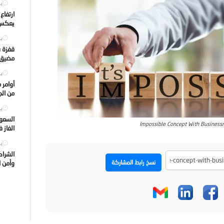
يول
ارتفاع
يعكس ت
يول
قفزة ف
مضيق ه
يول
أوامر 
من الجه
يول
السعود
Impossible Concept With Busines
الغاز 
يول
الشراك
نسخ رابط المشاركة
وأمن ا