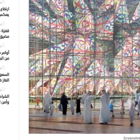
يول
ارتفاع
يعكس ت
يول
قفزة ف
مضيق ه
يول
أوامر 
من الجه
يول
السعود
الغاز 
يول
الشراك
وأمن ا
Screenshot