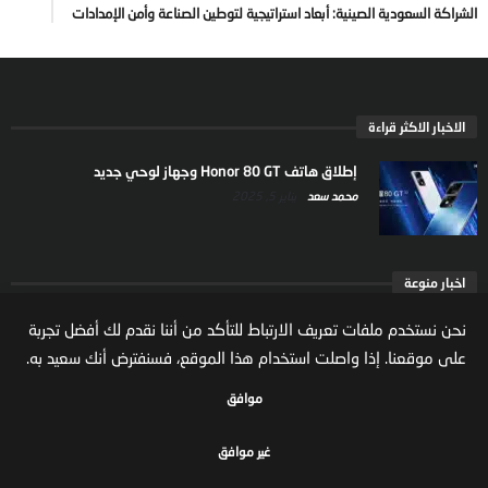
الشراكة السعودية الصينية: أبعاد استراتيجية لتوطين الصناعة وأمن الإمدادات
الاخبار الاكثر قراءة
إطلاق هاتف Honor 80 GT وجهاز لوحي جديد
محمد سعد
يناير 5, 2025
اخبار منوعة
ارتفاع ملكية المستثمرين الاجانب في السوق السعودية
نحن نستخدم ملفات تعريف الارتباط للتأكد من أننا نقدم لك أفضل تجربة
يعكس تنامي الثقة بالاقتصاد السعودي
على موقعنا. إذا واصلت استخدام هذا الموقع، فسنفترض أنك سعيد به.
مال واعمال
يوليو 22, 2026
موافق
غير موافق
جميع الحقوق محفوظة لموقع مال واعمال
سياسة الخصوصية
الشروط والاحكام