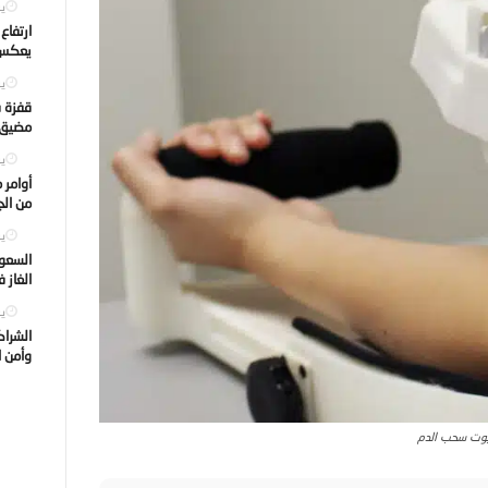
يول
ارتفاع
يعكس ت
يول
قفزة ف
مضيق ه
يول
أوامر 
من الجه
يول
السعود
الغاز 
يول
الشراك
وأمن ا
بوت سحب الدم