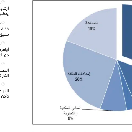
يول
ارتفاع
يعكس ت
يول
قفزة ف
مضيق ه
يول
أوامر 
من الجه
يول
السعود
الغاز 
يول
الشراك
وأمن ا