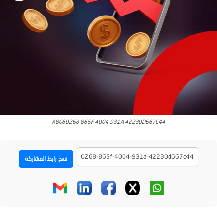
A8060268 865F 4004 931A 42230D667C44
نسخ رابط المشاركة