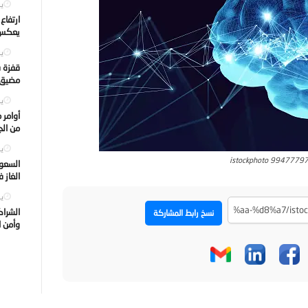
يول
ارتفاع
يعكس ت
يول
قفزة ف
مضيق ه
يول
أوامر 
من الجه
يول
istockphoto 9947779
السعود
الغاز 
يول
الشراك
نسخ رابط المشاركة
وأمن ا