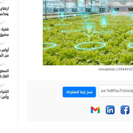
يول
ارتفاع
يعكس ت
يول
قفزة ف
مضيق ه
يول
أوامر 
من الجه
يول
istockphoto 1394403
السعود
الغاز 
يول
الشراك
نسخ رابط المشاركة
وأمن ا