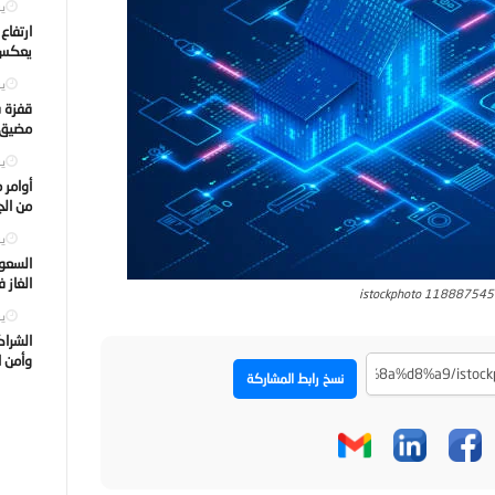
يول
ارتفاع
يعكس ت
يول
قفزة ف
مضيق ه
يول
أوامر 
من الجه
يول
السعود
الغاز 
istockphoto 11888754
يول
الشراك
وأمن ا
نسخ رابط المشاركة