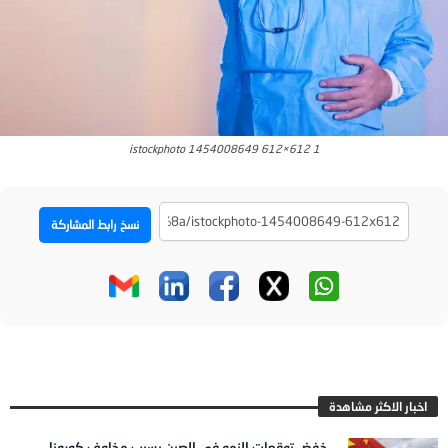
istockphoto 1454008649 612×612 1
نسخ رابط المشاركة
اخبار الاكثر مشاهدة
خفض توقعات النمو في الصين بسبب مخاوف كورونا