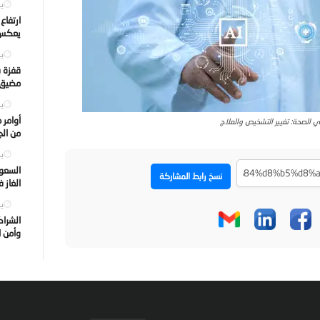
يول
ارتفاع
يعكس ت
يول
قفزة ف
مضيق ه
يول
أوامر 
 الصحة: تغيير التشخيص والعلاج
من الجه
يول
السعود
نسخ رابط المشاركة
الغاز 
يول
الشراك
وأمن ا