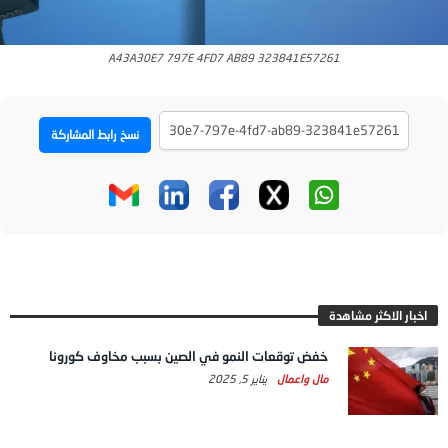
A43A30E7 797E 4FD7 AB89 323841E57261
نسخ رابط المشاركة
اخبار الاكثر مشاهدة
خفض توقعات النمو في الصين بسبب مخاوف كورونا
مال واعمال
يناير 5, 2025