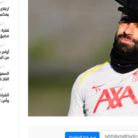
يول
ارتفاع
يعكس ت
يول
قفزة ف
مضيق ه
يول
أوامر 
من الجه
يول
السعود
الغاز 
يول
الشراك
وأمن ا
نسخ رابط المشاركة