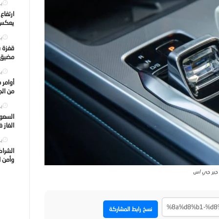
يول
ارتفاع
يعكس ت
يول
قفزة ف
مضيق ه
يول
أوامر 
من الجه
يول
السعود
الغاز 
يول
الشراك
وأمن ا
جير جي اس
نسخ رابط المشاركة