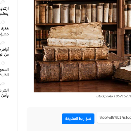
يول
ارتفاع
يعكس ت
يول
قفزة ف
مضيق ه
يول
أوامر 
من الجه
يول
السعود
الغاز 
يول
الشراك
وأمن ا
istockphoto 18521527
نسخ رابط المشاركة